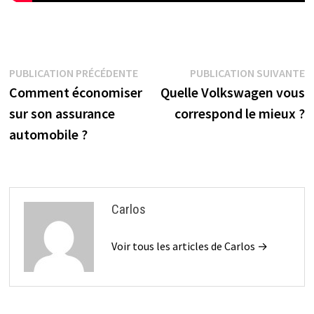
Navigation
Publication
P
PUBLICATION PRÉCÉDENTE
PUBLICATION SUIVANTE
précédente :
s
Comment économiser
Quelle Volkswagen vous
de
sur son assurance
correspond le mieux ?
l’article
automobile ?
Carlos
Voir tous les articles de Carlos →