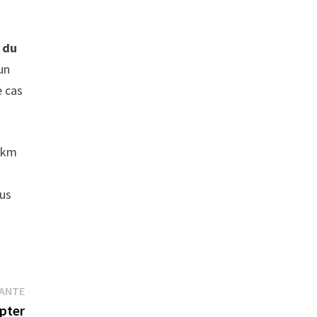
 du
 un
e cas
0 km
s
lus
Publication
VANTE
suivante :
opter