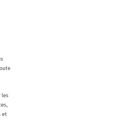
es
toute
 les
ces,
s et