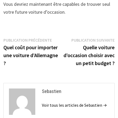
Vous devriez maintenant être capables de trouver seul
votre future voiture d’occasion.
Navigation
Publication
P
PUBLICATION PRÉCÉDENTE
PUBLICATION SUIVANTE
précédente :
s
Quel coût pour importer
Quelle voiture
de
une voiture d’Allemagne
d’occasion choisir avec
l’article
?
un petit budget ?
Sebastien
Voir tous les articles de Sebastien →